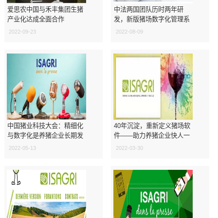
爱思农中国与禾丰集团生猪
中法两国团队历时两年研
产业化达成全面合作
发，新版猪场数字化管理系
统PigData重磅发布！
2022-09-23
2022-08-09
中国猪业科技大会：精细化
40年沉淀，重新定义猪场软
与数字化是养猪企业长期发
件——助力养猪企业快人一
展的核心竞争力
步，进入管理红利时代
2022-05-13
2022-03-30