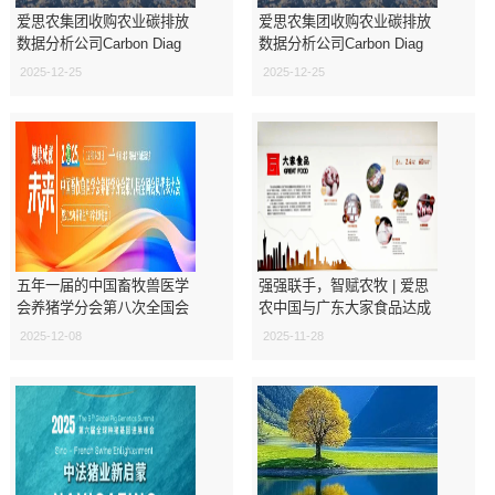
爱思农集团收购农业碳排放
爱思农集团收购农业碳排放
数据分析公司Carbon Diag
数据分析公司Carbon Diag
2025-12-25
2025-12-25
五年一届的中国畜牧兽医学
强强联手，智赋农牧 | 爱思
会养猪学分会第八次全国会
农中国与广东大家食品达成
员代表大会即将在京盛大开
战略合作
2025-12-08
2025-11-28
幕