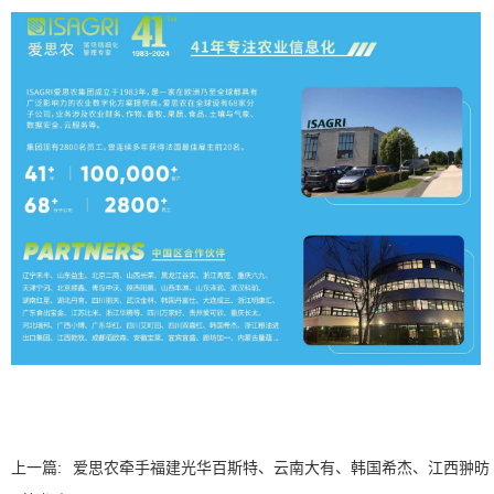
上一篇:
爱思农牵手福建光华百斯特、云南大有、韩国希杰、江西翀昉