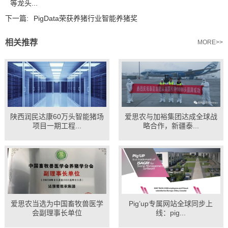
等龙头...
下一篇:
PigData荣获养猪行业智能养猪奖
相关推荐
MORE>>
陕西润民达康60万头智能猪场
爱思农与加裕集团达成全球战
项目一期工程...
略合作，新疆泰...
爱思农当选为中国畜牧兽医学
Pig’up专属网站全球同步上
会副理事长单位
线：pig...