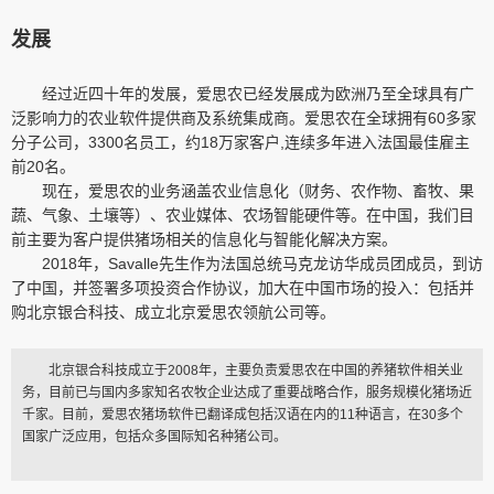
发展
经过近四十年的发展，爱思农已经发展成为欧洲乃至全球具有广
泛影响力的农业软件提供商及系统集成商。爱思农在全球拥有60多家
分子公司，3300名员工，约18万家客户,连续多年进入法国最佳雇主
前20名。
现在，爱思农的业务涵盖农业信息化（财务、农作物、畜牧、果
蔬、气象、土壤等）、农业媒体、农场智能硬件等。在中国，我们目
前主要为客户提供猪场相关的信息化与智能化解决方案。
2018年，Savalle先生作为法国总统马克龙访华成员团成员，到访
了中国，并签署多项投资合作协议，加大在中国市场的投入：包括并
购北京银合科技、成立北京爱思农领航公司等。
北京银合科技成立于2008年，主要负责爱思农在中国的养猪软件相关业
务，目前已与国内多家知名农牧企业达成了重要战略合作，服务规模化猪场近
千家。目前，爱思农猪场软件已翻译成包括汉语在内的11种语言，在30多个
国家广泛应用，包括众多国际知名种猪公司。